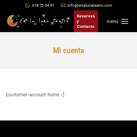
618 72 04 91
info@enlalunateatro.com
Reservas
menú
y
Contacto
Mi cuenta
[customer-account-home /]