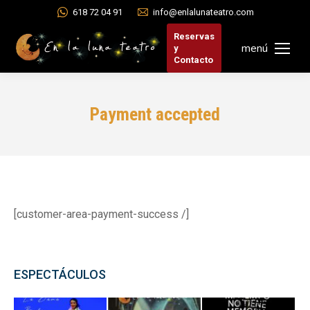
618 72 04 91
info@enlalunateatro.com
Reservas
menú
y
Contacto
Payment accepted
[customer-area-payment-success /]
ESPECTÁCULOS