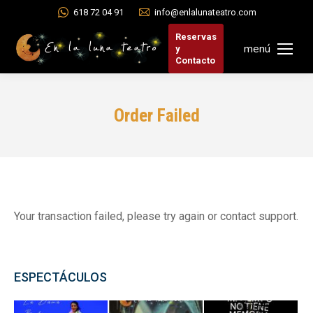
618 72 04 91
info@enlalunateatro.com
Reservas
menú
y
Contacto
Order Failed
Your transaction failed, please try again or contact support.
ESPECTÁCULOS